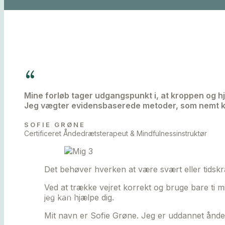
TIL VIRKSOMHEDER
UDTALELSER
Mine forløb tager udgangspunkt i, at kroppen og 
Jeg vægter evidensbaserede metoder, som nemt k
SOFIE GRØNE
Certificeret Åndedrætsterapeut & Mindfulnessinstruktør
OM SOFIE
Det behøver hverken at være svært eller tidskr
Ved at trække vejret korrekt og bruge bare ti 
KONTAKT
jeg kan hjælpe dig.
Mit navn er Sofie Grøne. Jeg er uddannet ånde