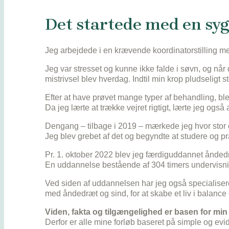
Det startede med en sy
Jeg arbejdede i en krævende koordinatorstilling m
Jeg var stresset og kunne ikke falde i søvn, og n
mistrivsel blev hverdag. Indtil min krop pludseligt 
Efter at have prøvet mange typer af behandling, ble
Da jeg lærte at trække vejret rigtigt, lærte jeg ogs
Dengang – tilbage i 2019 – mærkede jeg hvor stor 
Jeg blev grebet af det og begyndte at studere og prak
Pr. 1. oktober 2022 blev jeg færdiguddannet ånded
En uddannelse bestående af 304 timers undervisnin
Ved siden af uddannelsen
har jeg også specialise
med åndedræt og sind, for at skabe et liv i balan
Viden, fakta og tilgængelighed er basen for min
Derfor er alle mine forløb baseret på simple og e