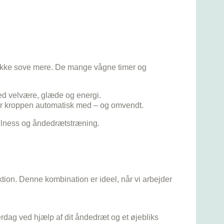
e ikke sove mere. De mange vågne timer og
med velvære, glæde og energi.
ølger kroppen automatisk med – og omvendt.
fulness og åndedrætstræning.
.
tion. Denne kombination er ideel, når vi arbejder
dag ved hjælp af dit åndedræt og et øjebliks