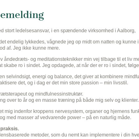
gemelding
ed stort ledelsesansvar, i en spændende virksomhed i Aalborg,
år det endelig lykkedes, vågnede jeg op midt om natten og kunn
stod af. Jeg ikke kunne mere.
v åndedræts- og meditationsteknikker min vej tilbage til et liv 
å at skabe ro i sindet. Jeg opdagede, at når der er ro i sindet, f
en selvindsigt, energi og balance, det giver at kombinere mind
tisere det, og i dag er det min store passion – min livsstil.
rætsterapeut og mindfulnessinstruktør.
g over to år og en masse træning på både mig selv og klienter
ret mig indenfor kroppens nervesystem, organer og hjernens funk
ce og med masser af vedvarende power – på en naturlig måde.
 praksis.
vidensbaserede metoder, som du nemt kan implementere i din hver